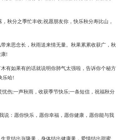
落，秋分之季忙丰收;祝愿朋友你，快乐秋分寿比山，
风带来思念长，秋雨送来情无量。秋果累累收获广，秋
康!
有木有如果有的话就说明你肺气太强啦，告诉你个秘方
乐哈!
灵忧伤;一声秋雨，收获季节快乐;一条短信，祝福秋分
’。我说：愿你快乐，愿你幸福，愿你健康，愿你能与我
，生意结出兴隆果，身体结出健康果，爱情结出甜蜜