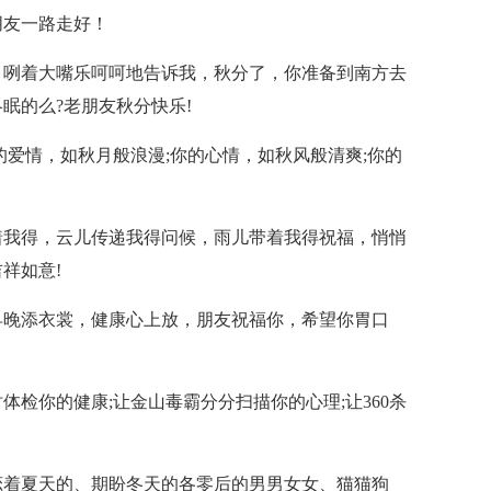
朋友一路走好！
，咧着大嘴乐呵呵地告诉我，秋分了，你准备到南方去
眠的么?老朋友秋分快乐!
的爱情，如秋月般浪漫;你的心情，如秋风般清爽;你的
着我得，云儿传递我得问候，雨儿带着我得祝福，悄悄
祥如意!
早晚添衣裳，健康心上放，朋友祝福你，希望你胃口
体检你的健康;让金山毒霸分分扫描你的心理;让360杀
恋着夏天的、期盼冬天的各零后的男男女女、猫猫狗