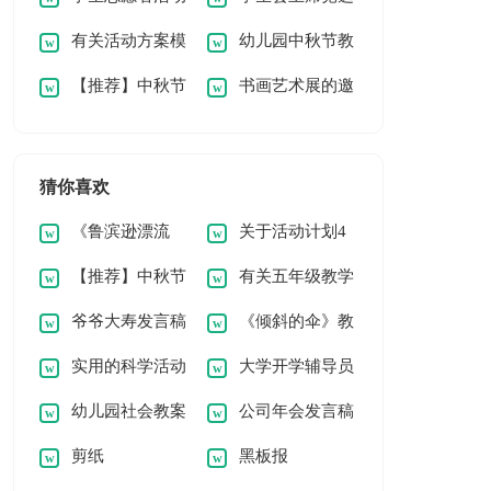
有关活动方案模
幼儿园中秋节教
策划方案
演讲稿(集锦15篇)
【推荐】中秋节
书画艺术展的邀
板集锦9篇
案
日记
请函
猜你喜欢
《鲁滨逊漂流
关于活动计划4
【推荐】中秋节
有关五年级教学
记》读后感(集锦15
篇
爷爷大寿发言稿
《倾斜的伞》教
日记
工作计划范文合集五
篇)
实用的科学活动
大学开学辅导员
学反思
篇
幼儿园社会教案
公司年会发言稿
教案汇编8篇
演讲稿
剪纸
黑板报
(通用15篇)