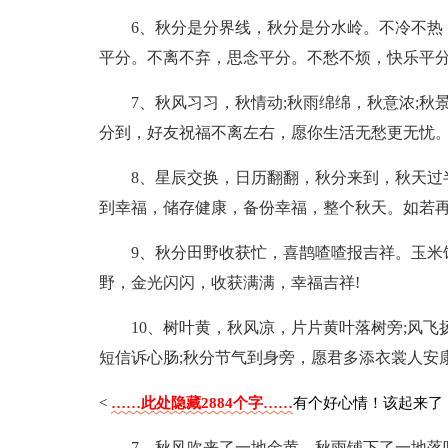
6、秋分是分界线，秋分是分水岭。不冷不热
平分。不离不弃，思念平分。不愁不烦，快乐平
7、秋风习习，秋情动;秋雨绵绵，秋意浓;秋
分到，好友祝福不离左右，愿你生活无愁更无忧
8、星辰交换，日历翻翻，秋分来到，秋天过
到幸福，储存健康，备份幸福，整个秋天。如若
9、秋分田野收获忙，喜鹊喳喳报吉祥。玉米
野，金光闪闪，收获满满，幸福吉祥!
10、树叶黄，秋风凉，片片黄叶落树旁;风飞
短信诉心肠;秋分节气到身旁，愿君多添衣裳人安
<
……此处隐藏2884个字……
有个好心情！该起来了
7、秋风吹来了一地金黄，秋雨铺下了一地落