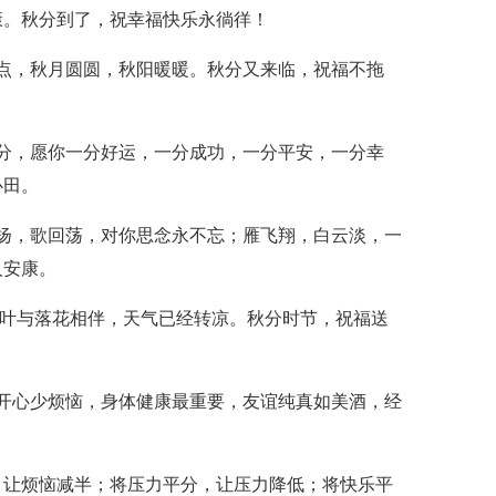
康。秋分到了，祝幸福快乐永徜徉！
点，秋月圆圆，秋阳暖暖。秋分又来临，祝福不拖
分，愿你一分好运，一分成功，一分平安，一分幸
心田。
扬，歌回荡，对你思念永不忘；雁飞翔，白云淡，一
人安康。
黄叶与落花相伴，天气已经转凉。秋分时节，祝福送
开心少烦恼，身体健康最重要，友谊纯真如美酒，经
，让烦恼减半；将压力平分，让压力降低；将快乐平