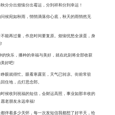
你秋分分出烦恼分出霉运，分到祥和分到幸运！
的问候宛如秋雨，悄悄滴落你心底，秋天的雨悄然无
食不能再过量，作息时间要复原。烦恼忧愁全滚蛋，身
!
播种的快乐，播种的幸福与美好，就在此刻将全部收获
美好吧!
，睁眼就得忙。眼看寒露至，天气已转凉。街前常驻
头回住地，点灯思念郎。
的时候收到祝福的短信，会财运高照，事业如那丰收的
愿老朋友永远幸福!
逢都伴着多少关怀，每一次发短信我都想了好半天，给