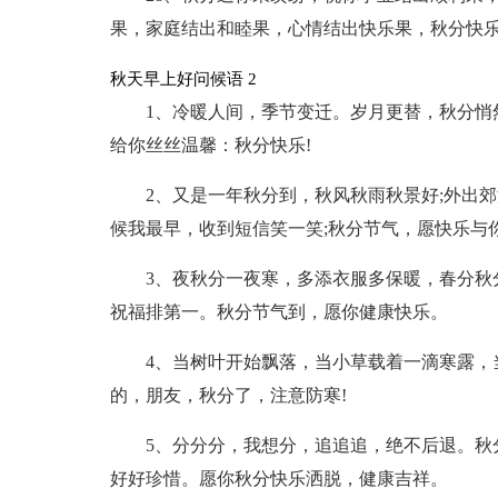
果，家庭结出和睦果，心情结出快乐果，秋分快乐
秋天早上好问候语 2
1、冷暖人间，季节变迁。岁月更替，秋分悄
给你丝丝温馨：秋分快乐!
2、又是一年秋分到，秋风秋雨秋景好;外出
候我最早，收到短信笑一笑;秋分节气，愿快乐与你
3、夜秋分一夜寒，多添衣服多保暖，春分秋
祝福排第一。秋分节气到，愿你健康快乐。
4、当树叶开始飘落，当小草载着一滴寒露，
的，朋友，秋分了，注意防寒!
5、分分分，我想分，追追追，绝不后退。秋
好好珍惜。愿你秋分快乐洒脱，健康吉祥。