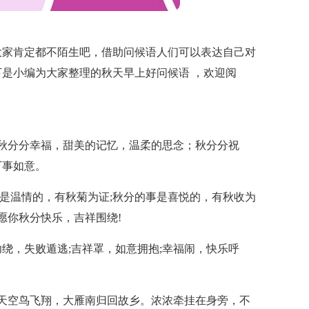
大家肯定都不陌生吧，借助问候语人们可以表达自己对
是小编为大家整理的秋天早上好问候语 ，欢迎阅
秋分分幸福，甜美的记忆，温柔的思念；秋分分祝
万事如意。
花是温情的，有秋菊为证;秋分的事是喜悦的，有秋收为
愿你秋分快乐，吉祥围绕!
功绕，失败遁逃;吉祥罩，如意拥抱;幸福闹，快乐呼
天空鸟飞翔，大雁南归回故乡。浓浓牵挂在身旁，不