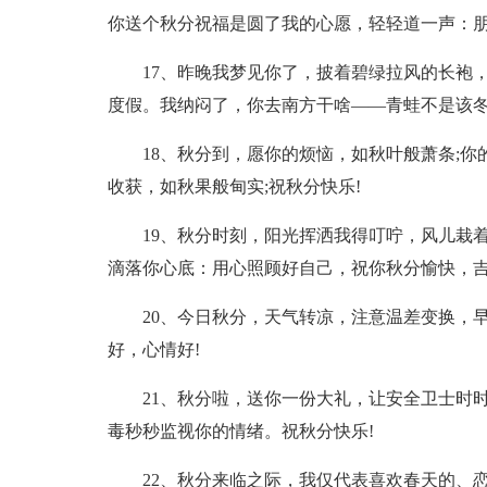
你送个秋分祝福是圆了我的心愿，轻轻道一声：
17、昨晚我梦见你了，披着碧绿拉风的长袍
度假。我纳闷了，你去南方干啥——青蛙不是该冬
18、秋分到，愿你的烦恼，如秋叶般萧条;你
收获，如秋果般甸实;祝秋分快乐!
19、秋分时刻，阳光挥洒我得叮咛，风儿栽
滴落你心底：用心照顾好自己，祝你秋分愉快，吉
20、今日秋分，天气转凉，注意温差变换，
好，心情好!
21、秋分啦，送你一份大礼，让安全卫士时时
毒秒秒监视你的情绪。祝秋分快乐!
22、秋分来临之际，我仅代表喜欢春天的、