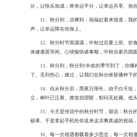
分，让快乐加成；将幸运平分，让幸运共享。祝
11、秋分到，凉爽到，祝福赶着来报道，我
声，让幸运降在你身上。
12、秋分时节雨潺潺，中秋过后要上班。饮
体健康莫等闲。心情愉快诸事顺，中秋合家共团圆
13、秋分到，秋分到!丰收的季节到了，你
了。丢到伤心，难过，让我们在秋分收获播种下的
14、自从秋分后，黑夜日渐长。由于白天短
立，树叶已泛黄。撩发抬望眼，郁闷无处藏。低
15、今天是传说中的秋分时节，据说：秋分
硕果。于是拿起手机给你送来这凉爽真诚的祝福，
16、每一次相遇都载着多少思念，每一次相