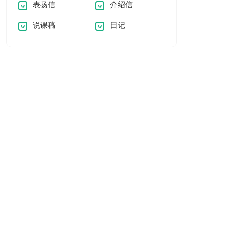
表扬信
介绍信
说课稿
日记