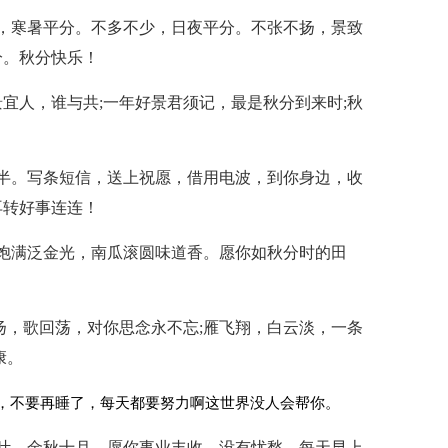
，寒暑平分。不多不少，日夜平分。不张不扬，景致
分。秋分快乐！
景宜人，谁与共;一年好景君须记，最是秋分到来时;秋
。
半。写条短信，送上祝愿，借用电波，到你身边，收
再转好事连连！
饱满泛金光，南瓜滚圆味道香。愿你如秋分时的田
扬，歌回荡，对你思念永不忘;雁飞翔，白云淡，一条
康。
，不要再睡了，每天都要努力啊这世界没人会帮你。
叶。金秋十月，愿你事业丰收，没有忧愁，每天早上