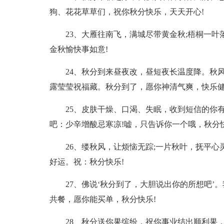
狗、花花草草们，祝你秋分快乐，天天开心!
23、大雁往南飞，满城尽带黄金秋;梧桐一叶
金秋愉快事如意!
24、秋分到来昼夜改，昼短夜长温度降。秋
露莹莹祝福藏。秋分到了，愿你神清气爽，快乐健
25、皮肤干燥、口渴、失眠，收到短信的你
吧：少辛增酸忌寒凉!嘘，只告诉你一个哦，秋分快
26、缕秋风，让烦恼无踪;一片秋叶，抚平心
好运。祝：秋分快乐!
27、佛说‘秋分到了，大胆说出你的所想吧
共餐，愿你能买单，秋分快乐!
28、秋分送你果缤纷，祝你事业结出顺利果