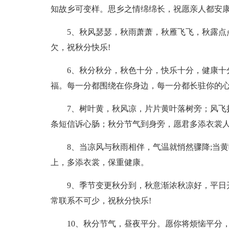
知故乡可变样。思乡之情绵绵长，祝愿亲人都安
5、秋风瑟瑟，秋雨萧萧，秋雁飞飞，秋露点
欠，祝秋分快乐!
6、秋分秋分，秋色十分，快乐十分，健康十
福。每一分都围绕在你身边，每一分都长驻你的
7、树叶黄，秋风凉，片片黄叶落树旁；风飞
条短信诉心肠；秋分节气到身旁，愿君多添衣裳
8、当凉风与秋雨相伴，气温就悄然骤降;当
上，多添衣裳，保重健康。
9、季节变更秋分到，秋意渐浓秋凉好，平日
常联系不可少，祝秋分快乐!
10、秋分节气，昼夜平分。愿你将烦恼平分