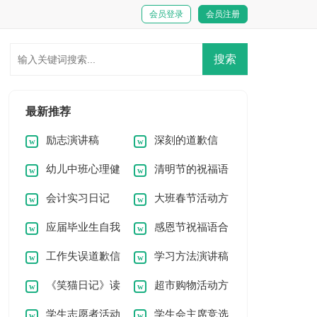
会员登录
会员注册
最新推荐
励志演讲稿
深刻的道歉信
幼儿中班心理健
清明节的祝福语
会计实习日记
大班春节活动方
康教育活动方案
应届毕业生自我
感恩节祝福语合
案
工作失误道歉信
学习方法演讲稿
推荐信15篇
集15篇
《笑猫日记》读
超市购物活动方
15篇
15篇
学生志愿者活动
学生会主席竞选
后感通用15篇
案