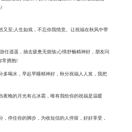
!
然又至;人生如戏，不忘你我情意。让祝福在秋风中带
郊游任逍遥，抽去疲惫无烦恼;心情舒畅精神好，朋友问
常拥抱!
分多喝水，早起早睡精神好，秋分祝福人人发，我把
当夜晚的月光有点冰霜，唯有我给你的祝福是温暖
分，停住你的脚步，为收短信的人停留，好好享受，