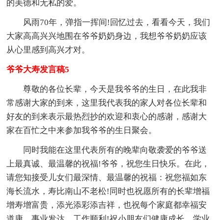
的美德和无私的爱。
风雨70年，弹指一挥间!回忆过去，看看今天，我们
大家高高兴兴地围在爷爷奶奶身边，我想爷爷奶奶应该
从心里感到高兴才对。
爷爷大寿发言稿5
尊敬的各位长辈，今天是我爷爷的生日，在此我非
常感谢大家的到来，这里我代表我的家人对各位长辈和
好友的到来表示最热烈抄的欢迎和衷心的感谢，感谢大
家在百忙之中来参加我爷爷的生日聚会。
同时我能在这里代表所有的晚辈向敬袭爱的爷爷送
上最真诚、最温馨的祝福!爷爷，祝您生日快乐。在此，
请您知接受儿女们最深情、最温馨的祝福：祝您福如东
海长流水，寿比南山不老松!同时也祝愿所有的长辈增福
增寿增富贵，添光添彩添吉祥，也祝每个家庭都幸福安
道康、事业发达、工作顺利!祝小朋友们健康成长，学业