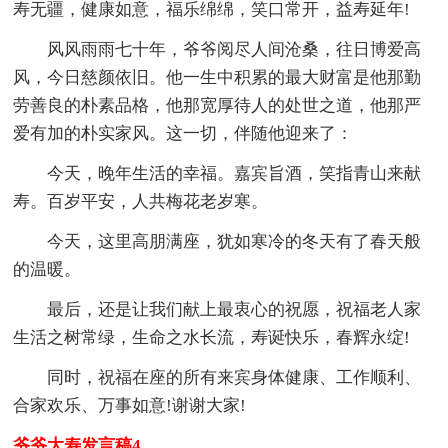
寿无疆，健康如意，福乐绵绵，笑口常开，益寿延年!
风风雨雨七十年，爷爷阅尽人间沧桑，往日博爱高
风，今日慈颜依旧。他一生中积累的最大财富是他那勤
劳善良的朴素品格，他那宽厚待人的处世之道，他那严
爱有加的朴实家风。这一切，伴随他迎来了：
今天，晚年生活的幸福。嘉宾旨酒，笑指青山来献
寿。百岁平安，人共梅花老岁寒。
今天，这里高朋满座，犹如寒冷的冬天有了春天般
的温暖。
最后，还是让我们献上最衷心的祝愿，祝福老人家
生活之树常绿，生命之水长流，寿诞快乐，春辉永绽!
同时，祝福在座的所有来宾身体健康、工作顺利、
合家欢乐、万事如意!谢谢大家!
爷爷大寿发言稿4