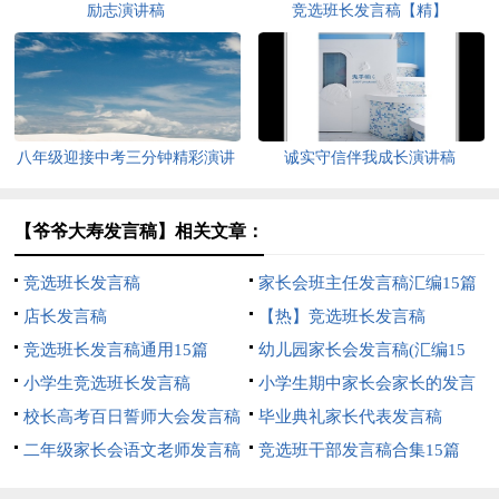
励志演讲稿
竞选班长发言稿【精】
八年级迎接中考三分钟精彩演讲
诚实守信伴我成长演讲稿
稿范文（精选5篇）
【爷爷大寿发言稿】相关文章：
竞选班长发言稿
家长会班主任发言稿汇编15篇
店长发言稿
【热】竞选班长发言稿
竞选班长发言稿通用15篇
幼儿园家长会发言稿(汇编15
小学生竞选班长发言稿
篇)
小学生期中家长会家长的发言
校长高考百日誓师大会发言稿
稿
毕业典礼家长代表发言稿
二年级家长会语文老师发言稿
竞选班干部发言稿合集15篇