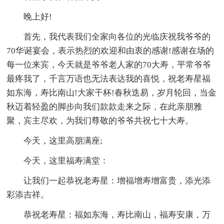
晚上好!
首先，我代表我们全家向各位的光临庆祝我爷爷的
70华诞宴会，表示热烈的欢迎和由衷的感谢!感谢在场的
每一位来宾，今天就是爷爷老人家的70大寿，平常爷爷
最疼我了，千言万语也无法表达我的喜悦，祝老寿星福
如东海，寿比南山!大家干杯!春秋迭易，岁月轮回，当金
秋迈着轻盈的脚步向我们款款走来之际，在此亲朋雅
聚，宾主尽欢，为我们尊敬的爷爷共祝七十大寿。
今天，这里高朋满座;
今天，这里福寿满堂：
让我们一起恭祝老寿星：增福增寿增富贵，添光添
彩添吉祥。
恭祝老寿星：福如东海，寿比南山，福寿安康，万