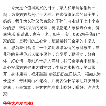
今天是个值得高兴的日子，家人和亲属聚集到一
起，为我奶奶恭贺七十大寿。在这值得纪念的日子里，
奶奶，我作为长孙仅代表您的子孙们向走过了七十个春
秋的您，致以深深的祝福，祝愿您老人家福寿双全、健
康快乐!俗话说：家有一老，如有一宝，奶奶您是我们全
家的宝，是我们的主心骨，是凝聚我们全家的中坚力
量。您为我们营造了一个如此浓厚亲情的家庭氛围，当
儿孙的希望你老人家多保养，会享受，勤活动，好身
体，好心情，等到八十岁大寿时，我们全家再来相聚，
衷心祝愿奶奶健康之树常绿，生命之水长流，笑口常
开，身体康泰，福乐融融!恭祝奶奶生日快乐，福如东海
长流水，寿比南山不老松。并祝各位长辈亲朋好友身体
健康，万事如意，在奶奶的寿宴上吃好，喝好。谢谢大
家!
爷爷大寿发言稿8