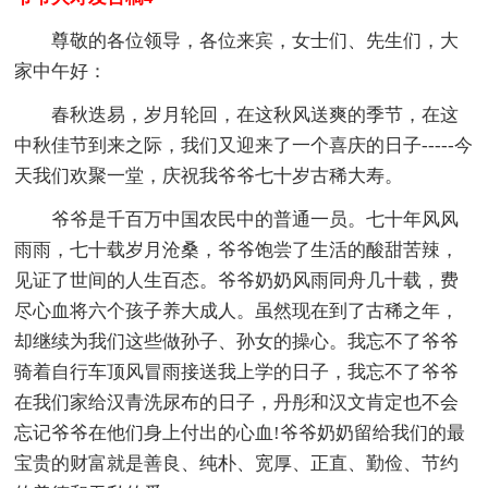
尊敬的各位领导，各位来宾，女士们、先生们，大
家中午好：
春秋迭易，岁月轮回，在这秋风送爽的季节，在这
中秋佳节到来之际，我们又迎来了一个喜庆的日子-----今
天我们欢聚一堂，庆祝我爷爷七十岁古稀大寿。
爷爷是千百万中国农民中的普通一员。七十年风风
雨雨，七十载岁月沧桑，爷爷饱尝了生活的酸甜苦辣，
见证了世间的人生百态。爷爷奶奶风雨同舟几十载，费
尽心血将六个孩子养大成人。虽然现在到了古稀之年，
却继续为我们这些做孙子、孙女的操心。我忘不了爷爷
骑着自行车顶风冒雨接送我上学的日子，我忘不了爷爷
在我们家给汉青洗尿布的日子，丹彤和汉文肯定也不会
忘记爷爷在他们身上付出的心血!爷爷奶奶留给我们的最
宝贵的财富就是善良、纯朴、宽厚、正直、勤俭、节约