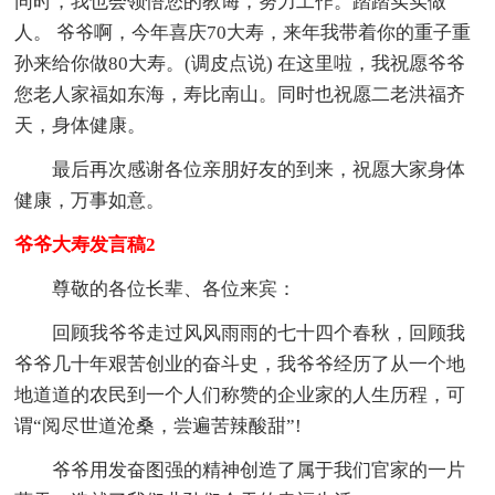
同时，我也会领悟您的教诲，努力工作。踏踏实实做
人。 爷爷啊，今年喜庆70大寿，来年我带着你的重子重
孙来给你做80大寿。(调皮点说) 在这里啦，我祝愿爷爷
您老人家福如东海，寿比南山。同时也祝愿二老洪福齐
天，身体健康。
最后再次感谢各位亲朋好友的到来，祝愿大家身体
健康，万事如意。
爷爷大寿发言稿2
尊敬的各位长辈、各位来宾：
回顾我爷爷走过风风雨雨的七十四个春秋，回顾我
爷爷几十年艰苦创业的奋斗史，我爷爷经历了从一个地
地道道的农民到一个人们称赞的企业家的人生历程，可
谓“阅尽世道沧桑，尝遍苦辣酸甜”!
爷爷用发奋图强的精神创造了属于我们官家的一片