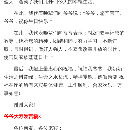
蓝天，造就了我们儿孙们今天的幸福生活。
在此，我代表晚辈们向爷爷说：“爷爷，您辛苦了。
爷爷，祝你生日快乐!”
在此，我代表晚辈们向爷爷表示：“我们要牢记您的
教导，继承您的精神，团结和睦，努力学习，不断进
取，与时俱进，做好人强人，不辜负改革开放的时代，
使官氏家族蒸蒸日上! ”
最后，我献上最衷心的祝福，祝福我爷爷，我奶奶
生活之树常绿，生命之水长流，精神矍铄，鹤颜康健!祝
福在座的所有来宾身体健康、工作顺利、合家欢乐、万
事如意!
谢谢大家!
爷爷大寿发言稿3
各位亲友、各位来宾：