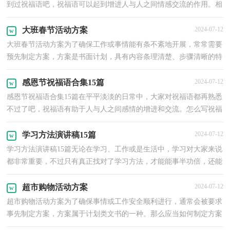
到过祝福语吧，祝福语可以起到增进人与人之间情感交流的作用。相
信很多朋友都对写祝福语感到非常苦恼吧，以下是小...
大班春节活动方案
2024-07-12
大班春节活动方案为了确保工作或事情能有条不紊地开展，常常需要
预先制定方案，方案是书面计划，具有内容条理清楚、步骤清晰的特
点。那么大家知道方案怎么写才规范吗？以下是小编为...
感恩节祝福语合集15篇
2024-07-12
感恩节祝福语合集15篇在平平淡淡的日常中，大家对祝福语都再熟悉
不过了吧，祝福语有助于人与人之间感情的增进和交流。怎么写祝福
语才能避免踩雷呢？以下是小编为大家收集的感恩节...
学习方法演讲稿15篇
2024-07-12
学习方法演讲稿15篇无论在学习、工作或是生活中，学习对大家来说
都非常重要，不过只有真正找对了学习方法，才能能事半功倍，还能
培养学习的兴趣。那么，应该怎样学习呢？以下是小编整理...
超市购物活动方案
2024-07-12
超市购物活动方案为了确保事情或工作安全顺利进行，通常会被要求
事先制定方案，方案属于计划类文书的一种。那么应当如何制定方案
呢？下面是小编帮大家整理的超市购物活动方案，欢迎...