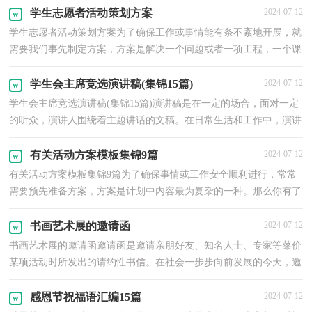
学生志愿者活动策划方案
2024-07-12
学生志愿者活动策划方案为了确保工作或事情能有条不紊地开展，就
需要我们事先制定方案，方案是解决一个问题或者一项工程，一个课
题的详细过程。那么方案应该怎么制定才合适呢？以下...
学生会主席竞选演讲稿(集锦15篇)
2024-07-12
学生会主席竞选演讲稿(集锦15篇)演讲稿是在一定的场合，面对一定
的听众，演讲人围绕着主题讲话的文稿。在日常生活和工作中，演讲
稿在演讲中起到的作用越来越大，那么一般演讲稿是怎...
有关活动方案模板集锦9篇
2024-07-12
有关活动方案模板集锦9篇为了确保事情或工作安全顺利进行，常常
需要预先准备方案，方案是计划中内容最为复杂的一种。那么你有了
解过方案吗？下面是小编收集整理的活动方案9篇，希望...
书画艺术展的邀请函
2024-07-12
书画艺术展的邀请函邀请函是邀请亲朋好友、知名人士、专家等菜价
某项活动时所发出的请约性书信。在社会一步步向前发展的今天，邀
请函在活动中的使用越来越广泛，到底应如何拟定...
感恩节祝福语汇编15篇
2024-07-12