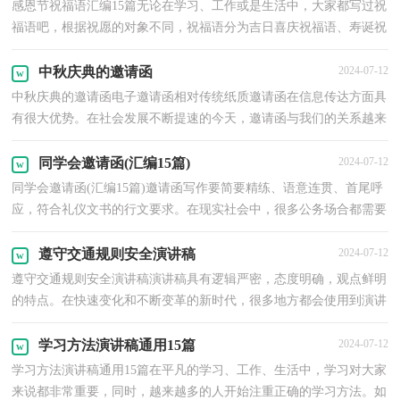
感恩节祝福语汇编15篇无论在学习、工作或是生活中，大家都写过祝
福语吧，根据祝愿的对象不同，祝福语分为吉日喜庆祝福语、寿诞祝
福语、事业祝福语、祝酒词等。那么你有真正了解过...
中秋庆典的邀请函
2024-07-12
中秋庆典的邀请函电子邀请函相对传统纸质邀请函在信息传达方面具
有很大优势。在社会发展不断提速的今天，邀请函与我们的关系越来
越密切，邀请函的注意事项有许多，你确定会写吗？以...
同学会邀请函(汇编15篇)
2024-07-12
同学会邀请函(汇编15篇)邀请函写作要简要精练、语意连贯、首尾呼
应，符合礼仪文书的行文要求。在现实社会中，很多公务场合都需要
邀请函，拟起邀请函来就毫无头绪？以下是小编为大家...
遵守交通规则安全演讲稿
2024-07-12
遵守交通规则安全演讲稿演讲稿具有逻辑严密，态度明确，观点鲜明
的特点。在快速变化和不断变革的新时代，很多地方都会使用到演讲
稿，你所见过的演讲稿是什么样的呢？下面是小编帮大家...
学习方法演讲稿通用15篇
2024-07-12
学习方法演讲稿通用15篇在平凡的学习、工作、生活中，学习对大家
来说都非常重要，同时，越来越多的人开始注重正确的学习方法。如