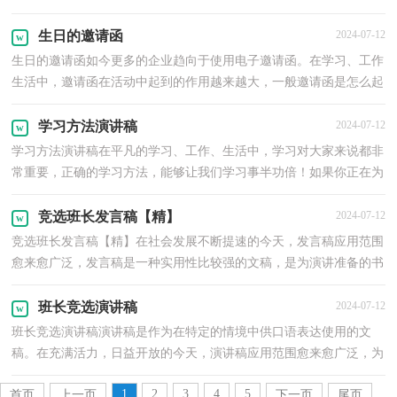
果你正在为找不到正确的学习方法而苦恼，以下是小编...
生日的邀请函
2024-07-12
生日的邀请函如今更多的企业趋向于使用电子邀请函。在学习、工作
生活中，邀请函在活动中起到的作用越来越大，一般邀请函是怎么起
草的呢？以下是小编收集整理的生日的邀请函，希望能...
学习方法演讲稿
2024-07-12
学习方法演讲稿在平凡的学习、工作、生活中，学习对大家来说都非
常重要，正确的学习方法，能够让我们学习事半功倍！如果你正在为
找不到正确的学习方法而苦恼，下面是小编收集整理的学...
竞选班长发言稿【精】
2024-07-12
竞选班长发言稿【精】在社会发展不断提速的今天，发言稿应用范围
愈来愈广泛，发言稿是一种实用性比较强的文稿，是为演讲准备的书
面材料。写起发言稿来就毫无头绪？以下是小编帮大家...
班长竞选演讲稿
2024-07-12
班长竞选演讲稿演讲稿是作为在特定的情境中供口语表达使用的文
稿。在充满活力，日益开放的今天，演讲稿应用范围愈来愈广泛，为
了让您在写演讲稿时更加简单方便，下面是小编收集整理...
1
2
3
4
5
首页
上一页
下一页
尾页