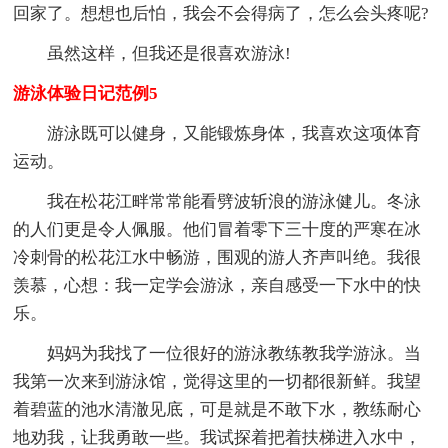
回家了。想想也后怕，我会不会得病了，怎么会头疼呢?
虽然这样，但我还是很喜欢游泳!
游泳体验日记范例5
游泳既可以健身，又能锻炼身体，我喜欢这项体育
运动。
我在松花江畔常常能看劈波斩浪的游泳健儿。冬泳
的人们更是令人佩服。他们冒着零下三十度的严寒在冰
冷刺骨的松花江水中畅游，围观的游人齐声叫绝。我很
羡慕，心想：我一定学会游泳，亲自感受一下水中的快
乐。
妈妈为我找了一位很好的游泳教练教我学游泳。当
我第一次来到游泳馆，觉得这里的一切都很新鲜。我望
着碧蓝的池水清澈见底，可是就是不敢下水，教练耐心
地劝我，让我勇敢一些。我试探着把着扶梯进入水中，