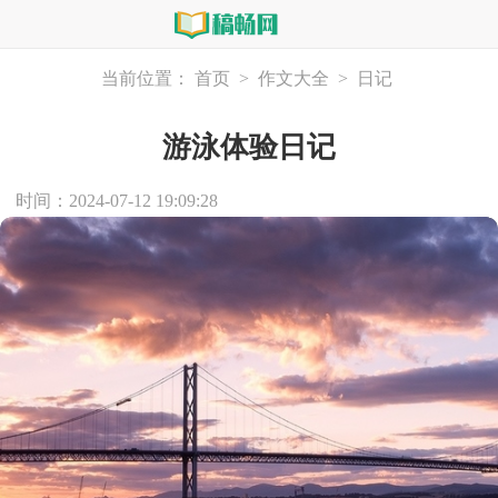
当前位置：
首页
>
作文大全
>
日记
游泳体验日记
时间：2024-07-12 19:09:28