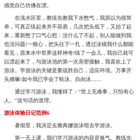
感觉自己仿佛在漂。
在浅水区里，教练先教我下水憋气，我原以为很简
单，可真正练起来并不容易，几次把头低下，又抬了起
来，重新憋了口气心想：没什么了不起，别人能做到我
也没问题!一狠心，把头往下一扎，透过泳镜我什么都能
看见，原来水中世界这样神奇!练了一会儿，我自己就可
以漂起来了，与游泳池的第一次亲密接触，我喜欢上了
游泳。学游泳的关键是要战胜自己，适应环境。万事开
头难嘛!如今我已学会了蛙泳、自由泳……
通过学习游泳，我懂得了：“世上无难事，只怕有心
人。”这句话的道理。
游泳体验日记范例6
暑假里，我决定去雅典娜游泳馆去学游泳。
第一天上课，我们学习游泳的内容是换气。教练先