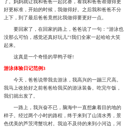
了。妈妈就让我和爸爸一起比赛，看我和爸爸谁做得更
好更标准，开始的时候，我做得好。之后我和爸爸不分
上下，到了最后爸爸竟然比我做得要更好一点。
要回家了，在回家的路上，爸爸说了一句：”游泳也
没那么可怕，感觉还真好玩儿”!我们全家一起哈哈大笑
起来。
这真是一个奇怪的旱鸭子呀!
游泳体验日记范例3
今天，爸爸说带我去游泳，我高兴的一蹦三尺高。
我马上收拾好之前爸爸给我买的游泳装备。吃完午饭，
我们就出发了。
一路上，我兴奋不已，脑海中一直想象着目的地的
样子。经过两个小时的路程，终于来到了山清水秀，景
色优美的芦茨湾蟹坑村。我迫不及待的来到小河边，河